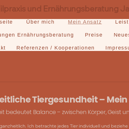
eilpraxis und Ernährungsberatung 
seite
Über mich
Mein Ansatz
Leis
tungen Ernährungsberatung
Preise
Neue
kt
Referenzen / Kooperationen
Impress
itliche Tiergesundheit – Mein
t bedeutet Balance – zwischen Körper, Geist u
 ganzheitlich. Ich betrachte jedes Tier individuell und bezie