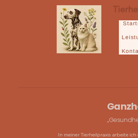
Tierh
Start
Leis
Konta
Ganzhe
„Gesundhei
In meiner Tierheilpraxis arbeite ich