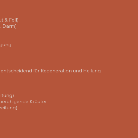
t & Fell)
e, Darm)
egung
ntscheidend für Regeneration und Heilung.
itung)
 beruhigende Kräuter
reitung)