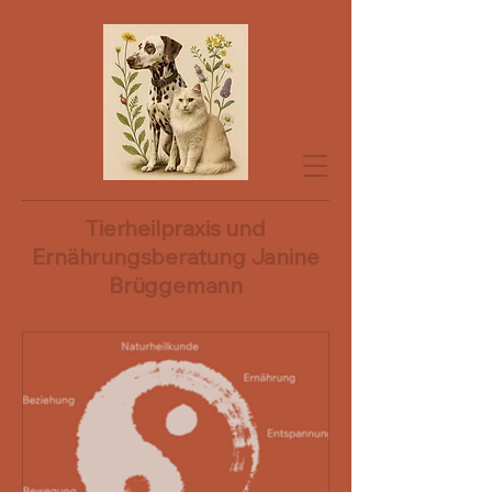
Tierheilpraxis und
Ernährungsberatung Janine
Brüggemann