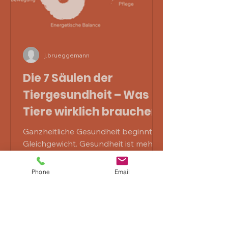
j.brueggemann
Die 7 Säulen der
Tiergesundheit – Was
Tiere wirklich brauchen
Ganzheitliche Gesundheit beginnt im
Gleichgewicht. Gesundheit ist mehr
als „nicht krank sein“. Sie bedeutet
Lebensfreude, Beweglichkeit,...
Phone
Email
Kontakt