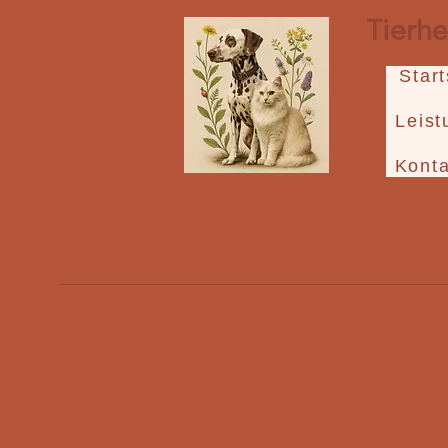
Tierh
Start
Leis
Konta