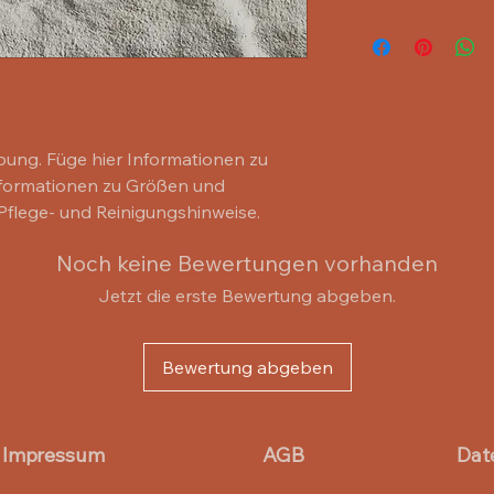
sind. Klare Widerru
wie Kunden davon pro
Das ist eine Versand
rechtlich vorgeschri
hier über deine Ve
Möglichkeit, das Ver
Versandkosten. Klar
gewinnen.
rechtlich vorgeschri
das Vertrauen deine
bung. Füge hier Informationen zu 
nformationen zu Größen und 
Pflege- und Reinigungshinweise.
Noch keine Bewertungen vorhanden
Jetzt die erste Bewertung abgeben.
Bewertung abgeben
Impressum
AGB
Dat